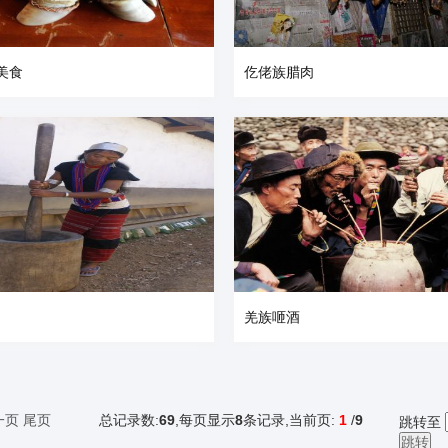
美食
仡佬族腊肉
羌族咂酒
一页
尾页
总记录数:
69
,每页显示
8
条记录,当前页:
1
/
9
跳转至