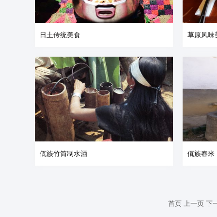
日土传统美食
草原风味
佤族竹筒制水酒
佤族舂米
首页
上一页
下