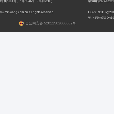
0号楼5层1号、6号A046号 （集群注册）
增值电信业务经营许可
ww.minwang.com.cn All rights reserved
COPYRIGHT@
禁止复制或建立镜
贵公网安备 52011502000802号