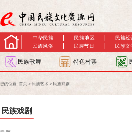
中华民族
民族地区
民族经
民族风俗
民族节日
民族文
民族歌舞
特色村寨
您的位置:
首页
>
民族艺术
>
民族戏剧
民族戏剧