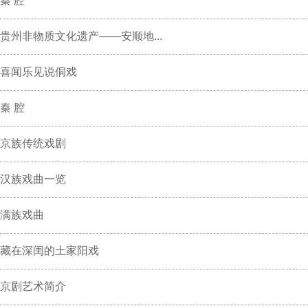
秦 腔
贵州非物质文化遗产——安顺地...
喜闻乐见说侗戏
秦 腔
京族传统戏剧
汉族戏曲一览
满族戏曲
藏在深闺的土家阳戏
京剧艺术简介