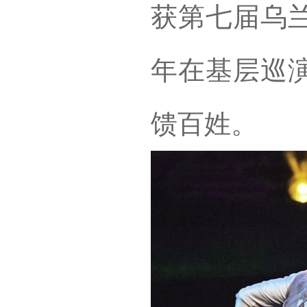
获第七届乌
年在基层巡
馈百姓。