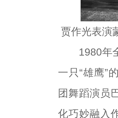
贾作光表演蒙
1980年
一只“雄鹰”
团舞蹈演员
化巧妙融入