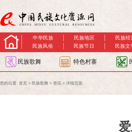
中华民族
民族地区
民族经
民族风俗
民族节日
民族文
民族歌舞
特色村寨
您的位置:
首页
>
民族歌舞
>
资讯
> 详细页面
爱