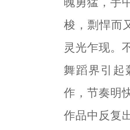
魄勇猛，手
梭，剽悍而又
灵光乍现。
舞蹈界引起
作，节奏明
作品中反复