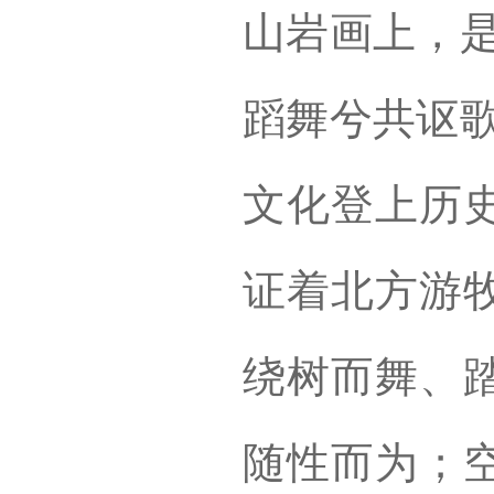
山岩画上，是
蹈舞兮共讴歌
文化登上历
证着北方游
绕树而舞、
随性而为；