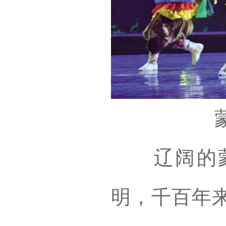
辽阔的蒙
明，千百年