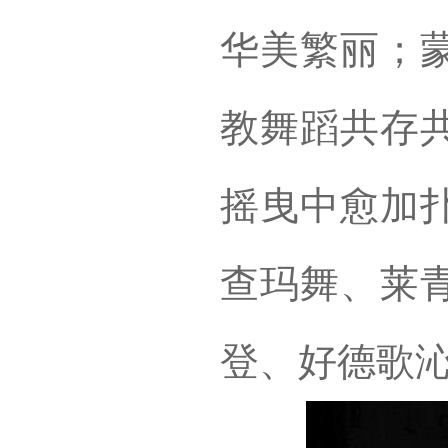
华美繁丽；
教舞蹈共存
摇曳中愈加
查玛舞、莱
登、好德歌