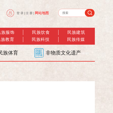
网站地图
登 录
|
注 册
|
民族服饰
民族饮食
民族建筑
民族教育
民族科技
民族传媒
民族体育
非物质文化遗产