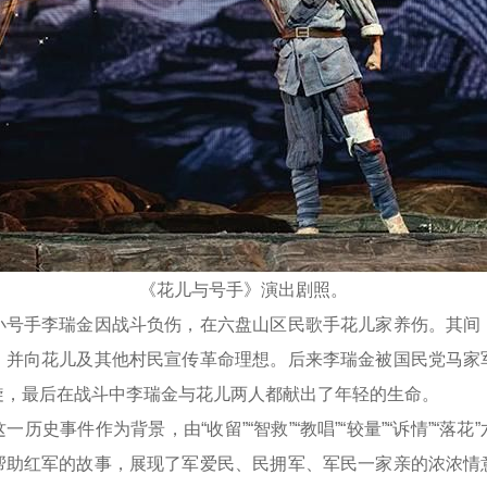
《花儿与号手》演出剧照。
手李瑞金因战斗负伤，在六盘山区民歌手花儿家养伤。其间
，并向花儿及其他村民宣传革命理想。后来李瑞金被国民党马家
旋，最后在战斗中李瑞金与花儿两人都献出了年轻的生命。
史事件作为背景，由“收留”“智救”“教唱”“较量”“诉情”“落花
帮助红军的故事，展现了军爱民、民拥军、军民一家亲的浓浓情