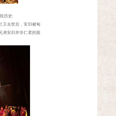
段历史:
兰王去世后，安归被匈
兄弟安归并非仁君的面