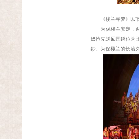
《楼兰寻梦》以“忆梦”
为保楼兰安定，两位
奴抢先送回国继位为
纱。为保楼兰的长治