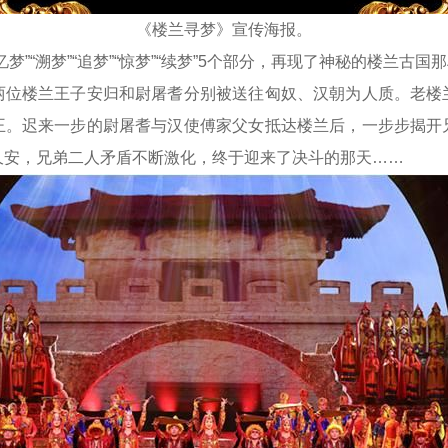
《楼兰寻梦》宣传海报。
“溯梦”“追梦”“惊梦”“续梦”5个部分，再现了神秘的楼兰古国那
楼兰王子安归和尉屠耆分别被送往匈奴、汉朝为人质。老楼
王。迟来一步的尉屠耆与汉使傅家父女抵达楼兰后，一步步揭开
久安，兄弟二人矛盾不断激化，终于迎来了决斗的那天……