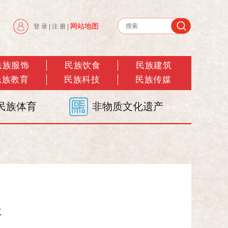
网站地图
登 录
|
注 册
|
民族服饰
民族饮食
民族建筑
民族教育
民族科技
民族传媒
民族体育
非物质文化遗产
兰