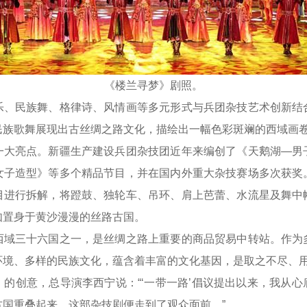
《楼兰寻梦》剧照。
民族舞、格律诗、风情画等多元形式与兵团杂技艺术创新结
民族歌舞展现出古丝绸之路文化，描绘出一幅色彩斑斓的西域画
亮点。新疆生产建设兵团杂技团近年来编创了《天鹅湖—男
女子造型》等多个精品节目，并在国内外重大杂技赛场多次获奖
目进行拆解，将蹬鼓、独轮车、吊环、肩上芭蕾、水流星及舞中
如置身于黄沙漫漫的丝路古国。
三十六国之一，是丝绸之路上重要的商品贸易中转站。作为
环境、多样的民族文化，蕴含着丰富的文化基因，是取之不尽、
创意，总导演李西宁说：“‘一带一路’倡议提出以来，我从心
古国重叠起来，这部杂技剧便走到了观众面前。”