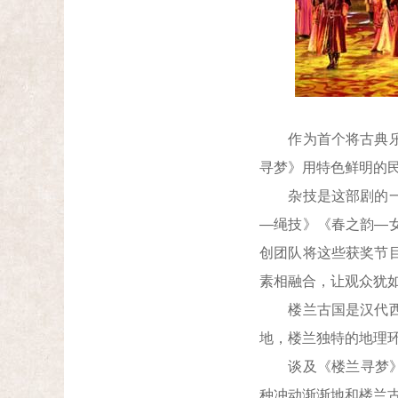
作为首个将古典乐、
寻梦》用特色鲜明的
杂技是这部剧的一大
—绳技》《春之韵—
创团队将这些获奖节
素相融合，让观众犹
楼兰古国是汉代西域
地，楼兰独特的地理
谈及《楼兰寻梦》的
种冲动渐渐地和楼兰