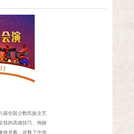
六届全国少数民族文艺
杂技的高难技巧、绚丽
兼收并蓄，诠释了中华