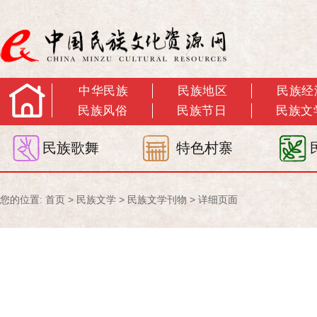
中华民族
民族地区
民族经
民族风俗
民族节日
民族文
民族歌舞
特色村寨
您的位置:
首页
>
民族文学
>
民族文学刊物
> 详细页面