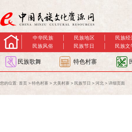
中华民族
民族地区
民族经
民族风俗
民族节日
民族文
民族歌舞
特色村寨
您的位置:
首页
>
特色村寨
>
大美村寨
>
民族节日
>
河北
> 详细页面