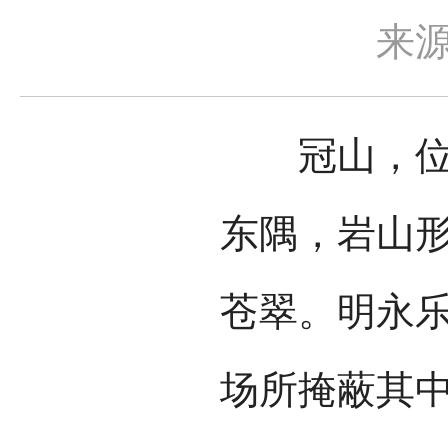
来
冠山，位于
东隅，岩山
苍翠。明永乐
场所掩蔽其中