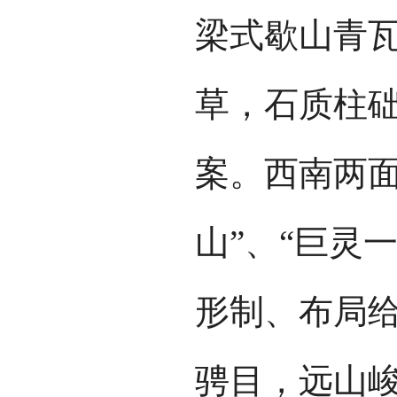
梁式歇山青
草，石质柱
案。西南两面
山”、“巨灵
形制、布局
骋目，远山