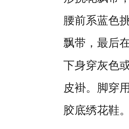
腰前系蓝色
飘带，最后在
下身穿灰色
皮褂。脚穿
胶底绣花鞋