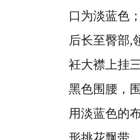
口为淡蓝色；
后长至臀部,
衽大襟上挂
黑色围腰，
用淡蓝色的
形挑花飘带