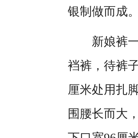
银制做而成
新娘裤一般
裆裤，待裤子
厘米处用扎
围腰长而大，
下口宽96厘