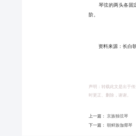
琴弦的两头各固定在
阶。
资料来源：长白朝
声明：转载此文是出于传
时更正、删除，谢谢。
上一篇：
京族独弦琴
下一篇：
朝鲜族伽倻琴