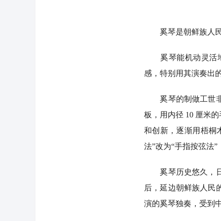
奚琴是朝鲜族人民喜
奚琴能机动灵活地演
感，特别用其演奏出
奚琴的制做工世非常
板，用内径 10 厘
和创新，逐渐用梧桐
法”改为“手指按弦法
奚琴历史悠久，日本
后，延边朝鲜族人民
演的奚琴独奏，受到