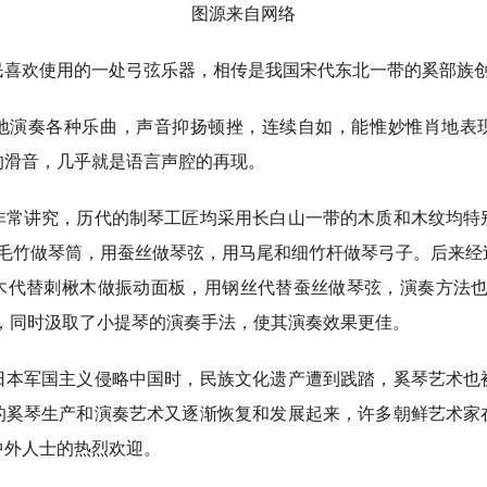
图源来自网络
欢使用的一处弓弦乐器，相传是我国宋代东北一带的奚部族创
奏各种乐曲，声音抑扬顿挫，连续自如，能惟妙惟肖地表
的滑音，几乎就是语言声腔的再现。
讲究，历代的制琴工匠均采用长白山一带的木质和木纹均特
米的毛竹做琴筒，用蚕丝做琴弦，用马尾和细竹杆做琴弓子。后来
木代替刺楸木做振动面板，用钢丝代替蚕丝做琴弦，演奏方法也
”，同时汲取了小提琴的演奏手法，使其演奏效果更佳。
军国主义侵略中国时，民族文化遗产遭到践踏，奚琴艺术也
的奚琴生产和演奏艺术又逐渐恢复和发展起来，许多朝鲜艺术家
中外人士的热烈欢迎。