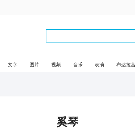
文字
图片
视频
音乐
表演
布达拉
奚琴