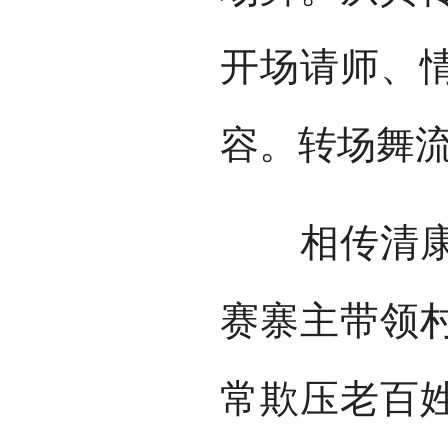
开场请师、
容。转场舞
相传清康熙
赛寨主带领
常欺压老百姓