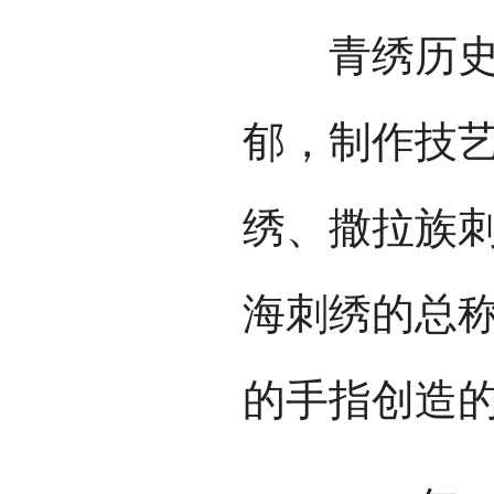
青绣历史悠
郁，制作技
绣、撒拉族
海刺绣的总
的手指创造