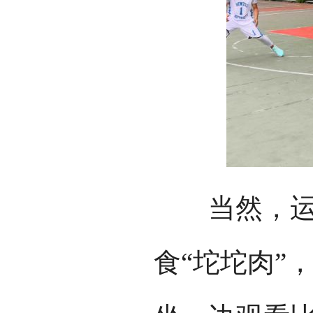
当然，运动
食“坨坨肉”