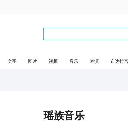
文字
图片
视频
音乐
表演
布达拉
瑶族音乐