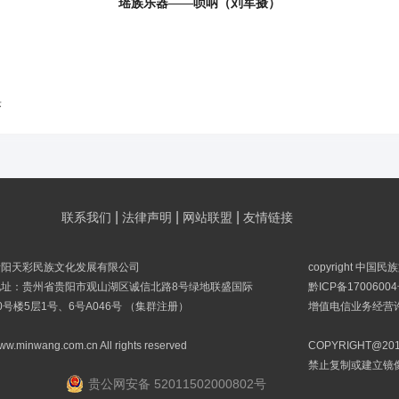
瑶族乐器——唢呐（刘军摄）
乐
|
|
|
联系我们
法律声明
网站联盟
友情链接
贵阳天彩民族文化发展有限公司
copyright 中国
地址：贵州省贵阳市观山湖区诚信北路8号绿地联盛国际
黔ICP备17006004
0号楼5层1号、6号A046号 （集群注册）
增值电信业务经营许可
ww.minwang.com.cn All rights reserved
COPYRIGHT@
禁止复制或建立镜
贵公网安备 52011502000802号