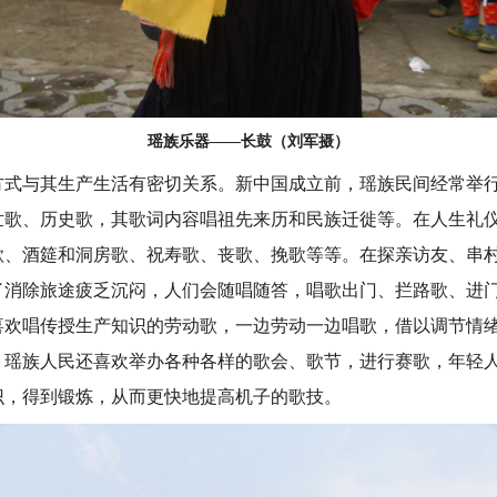
瑶族乐器——长鼓（刘军摄）
与其生产生活有密切关系。新中国成立前，瑶族民间经常举行
世歌、历史歌，其歌词内容唱祖先来历和民族迁徙等。在人生礼
歌、酒筵和洞房歌、祝寿歌、丧歌、挽歌等等。在探亲访友、串
了消除旅途疲乏沉闷，人们会随唱随答，唱歌出门、拦路歌、进
喜欢唱传授生产知识的劳动歌，一边劳动一边唱歌，借以调节情
。瑶族人民还喜欢举办各种各样的歌会、歌节，进行赛歌，年轻
识，得到锻炼，从而更快地提高机子的歌技。