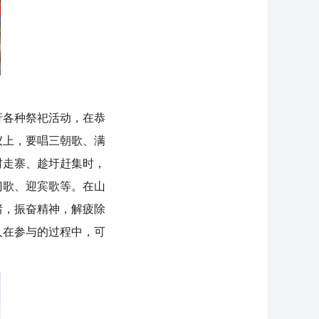
各种祭祀活动，在恭
仪上，要唱三朝歌、满
村走寨、趁圩赶集时，
门歌、迎宾歌等。在山
绪，振奋精神，解疲除
人在参与的过程中，可