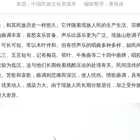
来源：中国民族文化资源库
编辑整理：黄烁炎
和其民族历史一样悠久。它伴随着瑶族人民的生产生活、宗教
的曲调丰富，喜怒哀乐皆备。声乐比器乐更为广泛。瑶族山歌调
，可长可短。常以木叶伴和。但有些声乐的唱曲多种多样，如民间
以三、五言短句，记有梅花、荷叶、牛角曲等二十四中曲牌，唱
息较为低沉，这与他们长期收着残酷压迫的处境有关。民间流传
快。苦歌和哀歌，曲调则悲痛而深沉，使人忧伤。情歌曲调，具
，优美动人，感染力大。由于瑶族人民长期分散居住，加之受外
很大差异。