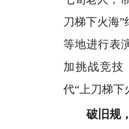
刀梯下火海”
等地进行表
加挑战竞技
代“上刀梯下
破旧规，