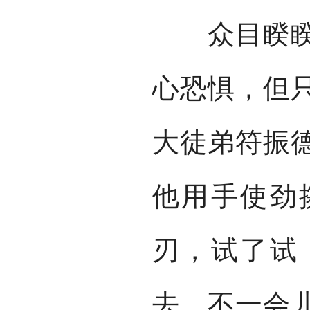
众目睽睽下
心恐惧，但
大徒弟符振
他用手使劲
刃，试了试
去。不一会