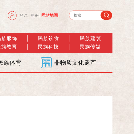
网站地图
登 录
|
注 册
|
民族服饰
民族饮食
民族建筑
民族教育
民族科技
民族传媒
民族体育
非物质文化遗产