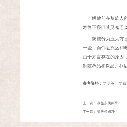
解放前在黎族人的传
寿终正寝但其灵魂还
黎族分为五大方言，
一些，而邻近汉区和
由于方言存在的原因
制随葬品和祭品、葬
参考资料：
文明英、文京
上一篇：
黎族亲属称谓
下一篇：
黎族婚姻习俗